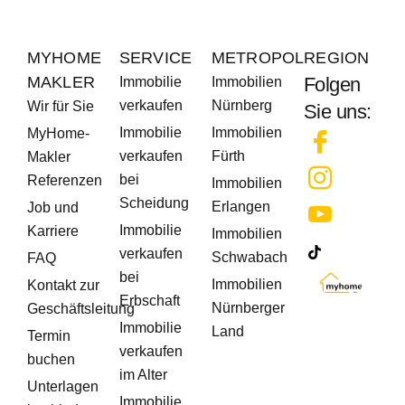
MYHOME
SERVICE
METROPOLREGION
MAKLER
Folgen
Immobilie
Immobilien
verkaufen
Nürnberg
Wir für Sie
Sie uns:
Immobilie
Immobilien
MyHome-
verkaufen
Fürth
Makler
bei
Referenzen
Immobilien
Scheidung
Erlangen
Job und
Immobilie
Karriere
Immobilien
verkaufen
Schwabach
FAQ
bei
Immobilien
Kontakt zur
Erbschaft
Nürnberger
Geschäftsleitung
Immobilie
Land
Termin
verkaufen
buchen
im Alter
Unterlagen
Immobilie