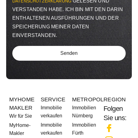
GELESEN UND
DATENSCHUTZERKLÄRUNG
VERSTANDEN HABE. ICH BIN MIT DEN DARIN
ENTHALTENEN AUSFÜHRUNGEN UND DER
SPEICHERUNG MEINER DATEN
EINVERSTANDEN.
Senden
MYHOME
SERVICE
METROPOLREGION
MAKLER
Folgen
Immobilie
Immobilien
verkaufen
Nürnberg
Wir für Sie
Sie uns:
Immobilie
Immobilien
MyHome-
verkaufen
Fürth
Makler