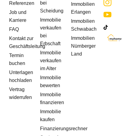
bei
Referenzen
Immobilien
Scheidung
Erlangen
Job und
Immobilie
Karriere
Immobilien
verkaufen
Schwabach
FAQ
bei
Immobilien
Kontakt zur
Erbschaft
Nürnberger
Geschäftsleitung
Immobilie
Land
Termin
verkaufen
buchen
im Alter
Unterlagen
Immobilie
hochladen
bewerten
Vertrag
Immobilie
widerrufen
finanzieren
Immobilie
kaufen
Finanzierungsrechner