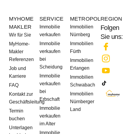
MYHOME
SERVICE
METROPOLREGION
MAKLER
Folgen
Immobilie
Immobilien
verkaufen
Nürnberg
Wir für Sie
Sie uns:
Immobilie
Immobilien
MyHome-
verkaufen
Fürth
Makler
bei
Referenzen
Immobilien
Scheidung
Erlangen
Job und
Immobilie
Karriere
Immobilien
verkaufen
Schwabach
FAQ
bei
Immobilien
Kontakt zur
Erbschaft
Nürnberger
Geschäftsleitung
Immobilie
Land
Termin
verkaufen
buchen
im Alter
Unterlagen
Immobilie