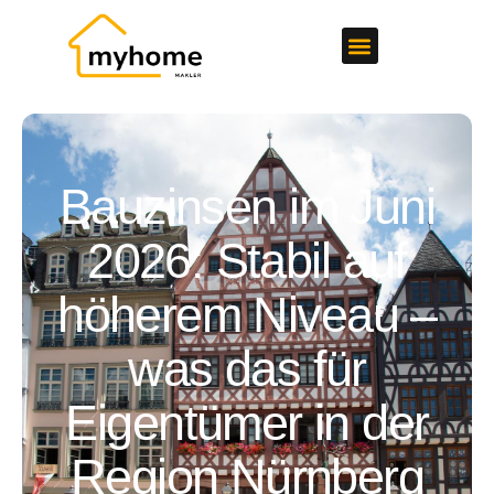
Bauzinsen im Juni
2026: Stabil auf
höherem Niveau –
was das für
Eigentümer in der
Region Nürnberg